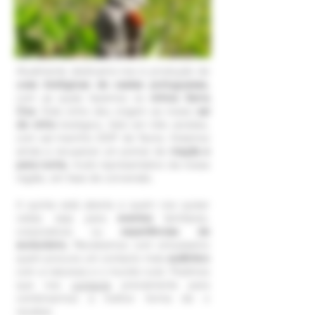
Atualmente dedicamo-nos à produção de
uvas biológicas de castas portuguesas,
com as quais fazemos os
vinhos Serra
Oca
. Este vinho deu origem ao nosso
sal
de vinho
biológico, feito em três versões,
com sal marinho DOP de Tavira. Estamos
ainda a recuperar um pomar de
maçãs e
pera rocha
, muito representativo da nossa
região, em fase de conversão.
A quinta está aberta a quem nos quiser
visitar, seja para
eventos
familiares,
corporativos ou
experiências de
ecoturismo.
Recebemos com entusiasmo
quem procura um contacto mais
autêntico
com a natureza e o mundo rural.
Pedimos
que nos
contacte
previamente para
combinarmos a melhor forma de o
receber.