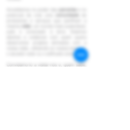
Acreditamos no poder das
parcerias
e no
potencial de criar uma
comunidade
de
produtores e serviços que partilham a
mesma
visão
: um mundo mais sustentável,
justo e conectado à terra. Estamos
abertos a colaborar com quem queira
desenvolver projetos alinhados com a
nossa visão, utilizando os nossos terrenos,
o secador solar ou o edificado existente.
Convidamo-lo a visitar-nos e, quem sabe,
a
fazer parte desta história
. Uma história
que hoje nos ensina de novo a respeitar a
natureza e a valorizar um modo de vida
mais consciente e sustentável.