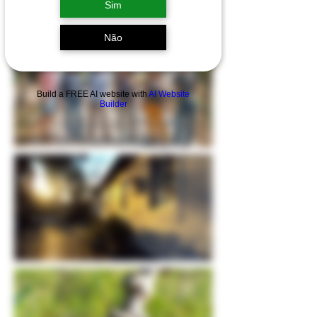
com
impacto positivo
na sociedade e na
Sim
natureza.
Não
Build a FREE AI website with
AI Website
Builder