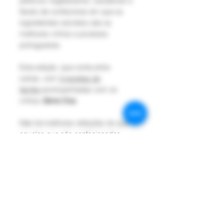
petiscos vegetarianos, saudáveis e
fáceis de confecionar em que os
ingredientes secretos são os
melhores vinhos e produtos
portugueses.
Esta edição, que conta entre
outras, com
3 receitas de
família
acompanhadas com os
vinhos
Serra Oca
.
Não há melhores refeições do que
aquelas que são confecionadas
com alma, em boa companhia e
regadas com um bom vinho, por
isso, partilhe estes deliciosos
petiscos com os seus amigos e
familiares e torne todas as refeições
em momentos especiais e
marcantes.