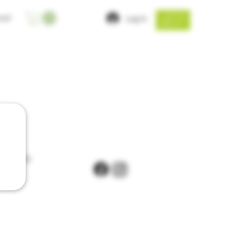
Log In
HOP
9.0866073
350